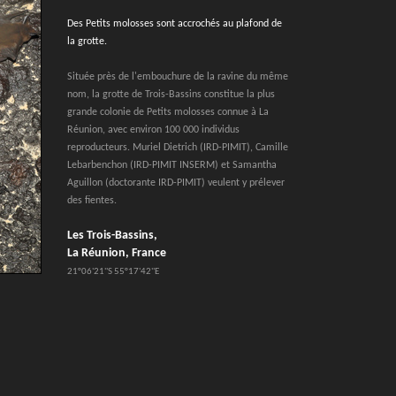
Des Petits molosses sont accrochés au plafond de
la grotte.
Située près de l'embouchure de la ravine du même
nom, la grotte de Trois-Bassins constitue la plus
grande colonie de Petits molosses connue à La
Réunion, avec environ 100 000 individus
reproducteurs. Muriel Dietrich (IRD-PIMIT), Camille
Lebarbenchon (IRD-PIMIT INSERM) et Samantha
Aguillon (doctorante IRD-PIMIT) veulent y prélever
des fientes.
Les Trois-Bassins,
La Réunion, France
21°06'21''S 55°17'42''E