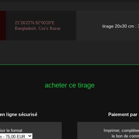
21°26'22''N 92°00'28''E
tirage 20x30 cm : 7
Bangladesh, Cox's Bazar.
acheter ce tirage
en ligne sécurisé
Paiement par
sir le format
Imprimer, compléter
le bon de com