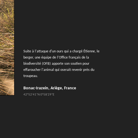
Suite à l'attaque d'un ours qui a chargé Étienne, le
berger, une équipe de l'Office français de la
biodiversité (OFB) apporte son soutien pour
effaroucher l'animal qui oserait revenir près du
troupeau.
Bonac-Irazein, Ariège, France
42°52'41''N 0°58'29''E